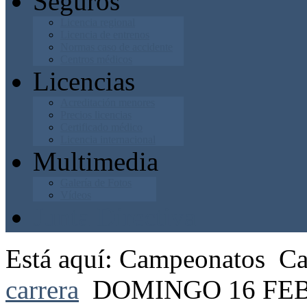
Seguros
Licencia regional
Licencia de entrenos
Normas caso de accidente
Centros médicos
Licencias
Acreditación menores
Precios licencias
Certificado médico
Licencia internacional
Multimedia
Galería de Fotos
Vídeos
Junta Directiva
Está aquí:
Campeonatos
Ca
carrera
DOMINGO 16 FE