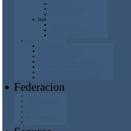
Clasificaciones
Cronicas de carrera
Próxima carrera
Trail
Clasificaciones
Cronicas de carrera
Próxima carrera
Reglamentos
Por categorías
Reglamento disciplinario
Reglamento licencias
Reglamento deportivo de la frm
Reglamento extrajudicial conflictos
REGLAMENTO TRIAL
REGLAMENTO MOTOCROSS
Federacion
Historia
Colegio de cargos
Noticias
Enlaces
Merchandising
Clubes