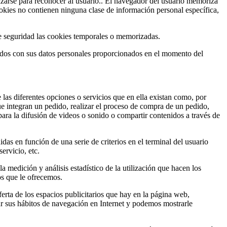
izarse para reconocer al usuario.. El navegador del usuario memoriza
kies no contienen ninguna clase de información personal específica,
e seguridad las cookies temporales o memorizadas.
ados con sus datos personales proporcionados en el momento del
 las diferentes opciones o servicios que en ella existan como, por
que integran un pedido, realizar el proceso de compra de un pedido,
para la difusión de videos o sonido o compartir contenidos a través de
das en función de una serie de criterios en el terminal del usuario
ervicio, etc.
la medición y análisis estadístico de la utilización que hacen los
os que le ofrecemos.
ferta de los espacios publicitarios que hay en la página web,
ar sus hábitos de navegación en Internet y podemos mostrarle