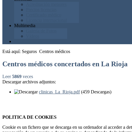
Acreditación menores
Precios licencias
Certificado médico
Licencia internacional
Multimedia
Galería de Fotos
Vídeos
Junta Directiva
Está aquí:
Seguros
Centros médicos
Centros médicos concertados en La Rioja
Leer
5869
veces
Descargar archivos adjuntos:
clinicas_La_Rioja.pdf
(459 Descargas)
Federación Riojana de Motociclismo
www.frmotos.com 2023
POLITICA DE COOKIES
Cookie es un fichero que se descarga en su ordenador al acceder a de