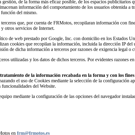
estión, de la forma más eficaz posible, de los espacios publicitarios q
s almacenan información del comportamiento de los usuarios obtenida a t
n función del mismo.
erceros que, por cuenta de FRMotos, recopilaran información con fines e
y otros servicios de Internet.
analítico de web prestado por Google, Inc. con domicilio en los Estado
ilizan cookies que recopilan la información, incluida la dirección IP de
sión de dicha información a terceros por razones de exigencia legal o 
eros utilizadas y los datos de dichos terceros. Por evidentes razones en
el tratamiento de la información recabada en la forma y con los fin
chazando el uso de Cookies mediante la selección de la configuración ap
s funcionalidades del Website.
u equipo mediante la configuración de las opciones del navegador instal
RMotos en
frm@frmotos.es