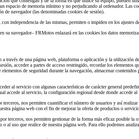
ción que contengan y de la forma en que utilice su equipo, pueden util
 un espacio de memoria mínimo y no perjudicando al ordenador. Las coo
sión de navegador (las denominadas cookies de sesión).
, con independencia de las mismas, permiten o impiden en los ajustes d
s en su navegador– FRMotos enlazará en las cookies los datos memoriz
 a través de una página web, plataforma o aplicación y la utilización de
a sesión, acceder a partes de acceso restringido, recordar los elementos 
lizar elementos de seguridad durante la navegación, almacenar contenidos 
der al servicio con algunas características de carácter general predefini
al accede al servicio, la configuración regional desde donde accede al s
 terceros, nos permiten cuantificar el número de usuarios y así realizar 
nuestra página web con el fin de mejorar la oferta de productos o servici
 por terceros, nos permiten gestionar de la forma más eficaz posible la o
do o al uso que realice de nuestra página web. Para ello podemos analiz