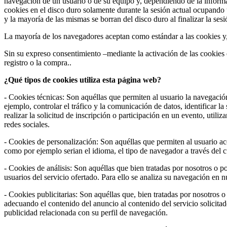
navegación de un usuario o de su equipo y, dependiendo de la informa
cookies en el disco duro solamente durante la sesión actual ocupando
y la mayoría de las mismas se borran del disco duro al finalizar la se
La mayoría de los navegadores aceptan como estándar a las cookies y
Sin su expreso consentimiento –mediante la activación de las cookie
registro o la compra..
¿Qué tipos de cookies utiliza esta página web?
- Cookies técnicas: Son aquéllas que permiten al usuario la navegación
ejemplo, controlar el tráfico y la comunicación de datos, identificar l
realizar la solicitud de inscripción o participación en un evento, uti
redes sociales.
- Cookies de personalización: Son aquéllas que permiten al usuario acce
como por ejemplo serian el idioma, el tipo de navegador a través del cu
- Cookies de análisis: Son aquéllas que bien tratadas por nosotros o por
usuarios del servicio ofertado. Para ello se analiza su navegación en 
- Cookies publicitarias: Son aquéllas que, bien tratadas por nosotros o
adecuando el contenido del anuncio al contenido del servicio solicita
publicidad relacionada con su perfil de navegación.