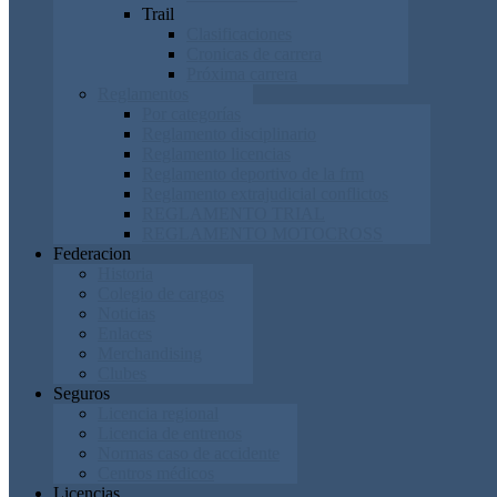
Trail
Clasificaciones
Cronicas de carrera
Próxima carrera
Reglamentos
Por categorías
Reglamento disciplinario
Reglamento licencias
Reglamento deportivo de la frm
Reglamento extrajudicial conflictos
REGLAMENTO TRIAL
REGLAMENTO MOTOCROSS
Federacion
Historia
Colegio de cargos
Noticias
Enlaces
Merchandising
Clubes
Seguros
Licencia regional
Licencia de entrenos
Normas caso de accidente
Centros médicos
Licencias