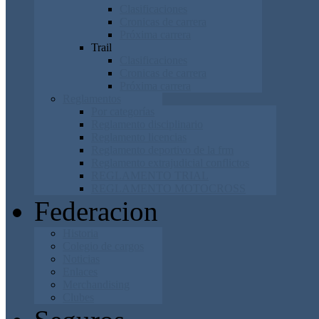
Clasificaciones
Cronicas de carrera
Próxima carrera
Trail
Clasificaciones
Cronicas de carrera
Próxima carrera
Reglamentos
Por categorías
Reglamento disciplinario
Reglamento licencias
Reglamento deportivo de la frm
Reglamento extrajudicial conflictos
REGLAMENTO TRIAL
REGLAMENTO MOTOCROSS
Federacion
Historia
Colegio de cargos
Noticias
Enlaces
Merchandising
Clubes