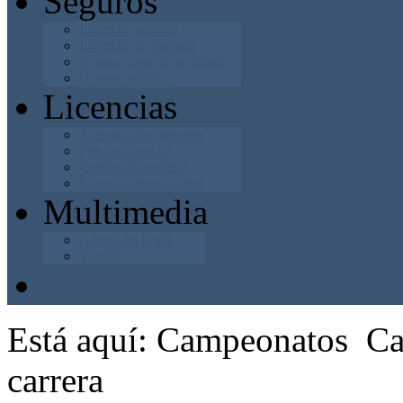
Seguros
Licencia regional
Licencia de entrenos
Normas caso de accidente
Centros médicos
Licencias
Acreditación menores
Precios licencias
Certificado médico
Licencia internacional
Multimedia
Galería de Fotos
Vídeos
Junta Directiva
Está aquí:
Campeonatos
Ca
carrera