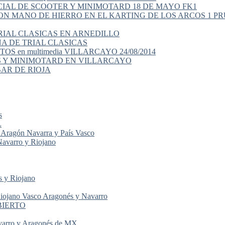
IAL DE SCOOTER Y MINIMOTARD 18 DE MAYO FK1
N MANO DE HIERRO EN EL KARTING DE LOS ARCOS 1 PR
TRIAL CLASICAS EN ARNEDILLO
A DE TRIAL CLASICAS
OTOS en multimedia VILLARCAYO 24/08/2014
S Y MINIMOTARD EN VILLARCAYO
BAR DE RIOJA
s
L
ragón Navarra y País Vasco
arro y Riojano
 y Riojano
jano Vasco Aragonés y Navarro
ABIERTO
varro y Aragonés de MX