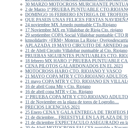
30 MARZO MOTOCROSS MURCHANTE PUNTUAB
2 de Marzo 1ª PRUEBA PUNTUABLE CTO.RIOJA
DOMINGO 16 FEBRERO ENTREGA DE TROFEOS
QUE PASEIS UNAS FELICES FIESTAS NAVIDEÑ
24 noviembre MX Arnedo puntuable CTo.Riojano
17 Noviembre MX en Villalobar de Rioja Cto. riojano
29 septiembre COPA Social Villalobar puntuable CTO R
kmsolidarity +FRM+ Moteras La Rioja+ Ovejosdescarria
APLAZADA 19 MAYO CIRCUITO DE ARNEDO punt
21 de Abril Circuito Villalobar puntuable al Cto. Riojano
PRUEBAS SIGUIENTES PUNTUABLES CTO. RI
18 febrero MX HARO 1ª PRUEBA PUNTUABLE 
CENA PILOTOS GALARDONADOS EN EL 2023
MOTOCROSS HARO CTO. RIOJANO Y VASCO
21 MAYO COPA MTR Y CTO.RIOJANO ADULTO
21 mayo COPA MTR Y CTO. RIOJANO EN VILLA
16 de abril Copa Mtr y Cto. Riojano
16 de abril copa MTR y Cto. Riojano
1ª PRUEBA COPA MTR Y CTO.RIOJANO ADULTO
11 de Noviembre en la plaza de toros de Logroño....
PRECIOS LICENCIAS 2021
25 Enero CENA Y GALA ENTREGA DE TROFEOS
21 de diciembre... FREESTYLE EN LA PLAZA D
21 de diciembre EXPECTACULO ASEGURADO en la pl
20 de Abril MOTOCROSS FALCES puntable a Navarra