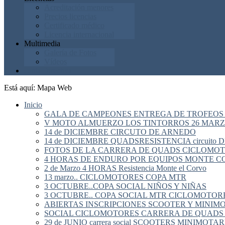
Acreditación menores
Precios licencias
Certificado médico
Licencia internacional
Multimedia
Galería de Fotos
Vídeos
Junta Directiva
Está aquí:
Mapa Web
Inicio
GALA DE CAMPEONES ENTREGA DE TROFEOS
V MOTO ALMUERZO LOS TINTORROS 26 MARZ
14 de DICIEMBRE CIRCUTO DE ARNEDO
14 de DICIEMBRE QUADSRESISTENCIA circuito
FOTOS DE LA CARRERA DE QUADS CICLOMOTO
4 HORAS DE ENDURO POR EQUIPOS MONTE C
2 de Marzo 4 HORAS Resistencia Monte el Corvo
13 marzo.. CICLOMOTORES COPA MTR
3 OCTUBRE..COPA SOCIAL NIÑOS Y NIÑAS
3 OCTUBRE.. COPA SOCIAL MTR CICLOMOTOR
ABIERTAS INSCRIPCIONES SCOOTER Y MINIMO
SOCIAL CICLOMOTORES CARRERA DE QUADS
29 de JUNIO carrera social SCOOTERS MINIM