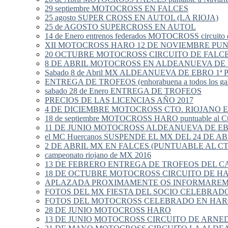
29 septiembre MOTOCROSS EN FALCES
25 agosto SUPER CROSS EN AUTOL (LA RIOJA)
25 de AGOSTO SUPERCROSS EN AUTOL
14 de Enero entrenos federados MOTOCROSS circuito 
XII MOTOCROSS HARO 12 DE NOVIEMBRE PU
20 OCTUBRE MOTOCROSS CIRCUITO DE FALC
8 DE ABRIL MOTOCROSS EN ALDEANUEVA DE
Sabado 8 de Abril MX ALDEANUEVA DE EBRO 
ENTREGA DE TROFEOS (enhorabuena a todos los gal
sabado 28 de Enero ENTREGA DE TROFEOS
PRECIOS DE LAS LICENCIAS AÑO 2017
4 DE DICIEMBRE MOTOCROSS CTO. RIOJANO 
18 de septiembre MOTOCROSS HARO puntuable al Ct
11 DE JUNIO MOTOCROSS ALDEANUEVA DE E
el MC Huercanos SUSPENDE EL MX DEL 24 DE AB
2 DE ABRIL MX EN FALCES (PUNTUABLE AL CT
campeonato riojano de MX 2016
13 DE FEBRERO ENTREGA DE TROFEOS DEL 
18 DE OCTUBRE MOTOCROSS CIRCUITO DE H
APLAZADA PROXIMAMENTE OS INFORMAREMO
FOTOS DEL MX FIESTA DEL SOCIO CELEBRADO 
FOTOS DEL MOTOCROSS CELEBRADO EN HARO E
28 DE JUNIO MOTOCROSS HARO
13 DE JUNIO MOTOCROSS CIRCUITO DE ARNE