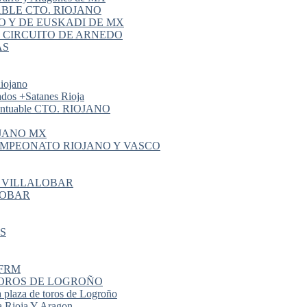
LE CTO. RIOJANO
NO Y DE EUSKADI DE MX
 CIRCUITO DE ARNEDO
AS
iojano
dos +Satanes Rioja
uable CTO. RIOJANO
OJANO MX
CAMPEONATO RIOJANO Y VASCO
S VILLALOBAR
LOBAR
S
 FRM
E TOROS DE LOGROÑO
aza de toros de Logroño
 Rioja Y Aragon