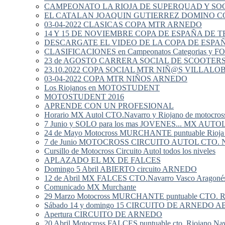
CAMPEONATO LA RIOJA DE SUPERQUAD Y SOC
EL CATALAN JOAQUIN GUTIERREZ DOMINO CO
03-04-2022 CLASICAS COPA MTR ARNEDO
14 Y 15 DE NOVIEMBRE COPA DE ESPAÑA DE 
DESCARGATE EL VIDEO DE LA COPA DE ESPAÑ
CLASIFICACIONES en Campeonatos Categorias y F
23 de AGOSTO CARRERA SOCIAL DE SCOOTER
23.10.2022 COPA SOCIAL MTR NIÑ@S VILLALO
03-04-2022 COPA MTR NIÑOS ARNEDO
Los Riojanos en MOTOSTUDENT
MOTOSTUDENT 2016
APRENDE CON UN PROFESIONAL
Horario MX Autol CTO.Navarro y Riojano de motocros
7 Junio y SOLO para los mas JOVENES... MX AUTO
24 de Mayo Motocross MURCHANTE puntuable Rioja A
7 de Junio MOTOCROSS CIRCUITO AUTOL CTO. Nav
Cursillo de Motocross Circuito Autol todos los niveles
APLAZADO EL MX DE FALCES
Domingo 5 Abril ABIERTO circuito ARNEDO
12 de Abril MX FALCES CTO.Navarro Vasco Aragonés
Comunicado MX Murchante
29 Marzo Motocross MURCHANTE puntuable CTO. Rio
Sábado 14 y domingo 15 CIRCUITO DE ARNEDO 
Apertura CIRCUITO DE ARNEDO
20 Abril Motocross FALCES puntuable cto. Riojano Na