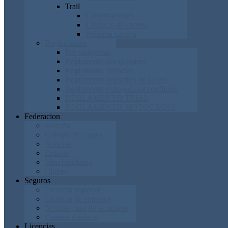
Trail
Clasificaciones
Cronicas de carrera
Próxima carrera
Reglamentos
Por categorías
Reglamento disciplinario
Reglamento licencias
Reglamento deportivo de la frm
Reglamento extrajudicial conflictos
REGLAMENTO TRIAL
REGLAMENTO MOTOCROSS
Federacion
Historia
Colegio de cargos
Noticias
Enlaces
Merchandising
Clubes
Seguros
Licencia regional
Licencia de entrenos
Normas caso de accidente
Centros médicos
Licencias