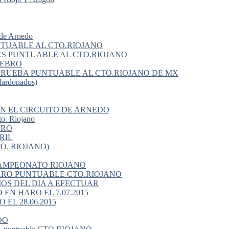
de Arnedo
NTUABLE AL CTO.RIOJANO
ES PUNTUABLE AL CTO.RIOJANO
 EBRO
1ª PRUEBA PUNTUABLE AL CTO.RIOJANO DE MX
ardonados)
EN EL CIRCUITO DE ARNEDO
o. Riojano
BRO
RIL
O. RIOJANO)
CAMPEONATO RIOJANO
ARO PUNTUABLE CTO.RIOJANO
S DEL DIA A EFECTUAR
EN HARO EL 7.07.2015
L 28.06.2015
DO