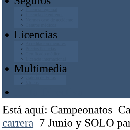
Seguros
Licencia regional
Licencia de entrenos
Normas caso de accidente
Centros médicos
Licencias
Acreditación menores
Precios licencias
Certificado médico
Licencia internacional
Multimedia
Galería de Fotos
Vídeos
Junta Directiva
Está aquí:
Campeonatos
Ca
carrera
7 Junio y SOLO pa