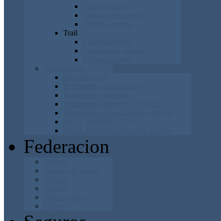
Clasificaciones
Cronicas de carrera
Próxima carrera
Trail
Clasificaciones
Cronicas de carrera
Próxima carrera
Reglamentos
Por categorías
Reglamento disciplinario
Reglamento licencias
Reglamento deportivo de la frm
Reglamento extrajudicial conflictos
REGLAMENTO TRIAL
REGLAMENTO MOTOCROSS
Federacion
Historia
Colegio de cargos
Noticias
Enlaces
Merchandising
Clubes