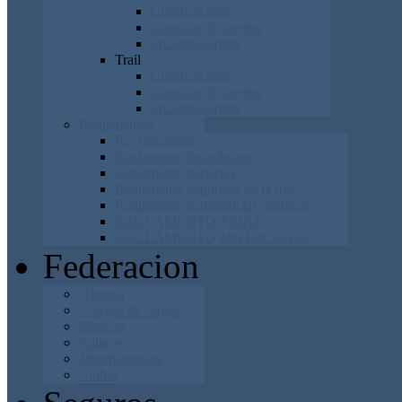
Clasificaciones
Cronicas de carrera
Próxima carrera
Trail
Clasificaciones
Cronicas de carrera
Próxima carrera
Reglamentos
Por categorías
Reglamento disciplinario
Reglamento licencias
Reglamento deportivo de la frm
Reglamento extrajudicial conflictos
REGLAMENTO TRIAL
REGLAMENTO MOTOCROSS
Federacion
Historia
Colegio de cargos
Noticias
Enlaces
Merchandising
Clubes