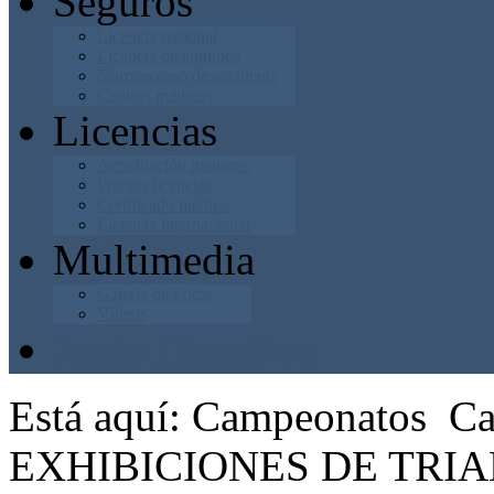
Seguros
Licencia regional
Licencia de entrenos
Normas caso de accidente
Centros médicos
Licencias
Acreditación menores
Precios licencias
Certificado médico
Licencia internacional
Multimedia
Galería de Fotos
Vídeos
Junta Directiva
Está aquí:
Campeonatos
Ca
EXHIBICIONES DE TRIA