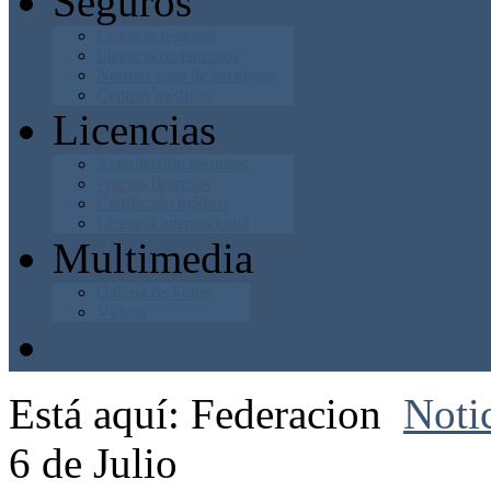
Seguros
Licencia regional
Licencia de entrenos
Normas caso de accidente
Centros médicos
Licencias
Acreditación menores
Precios licencias
Certificado médico
Licencia internacional
Multimedia
Galería de Fotos
Vídeos
Junta Directiva
Está aquí:
Federacion
Noti
6 de Julio