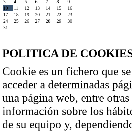
3
4
5
6
7
8
9
10
11
12
13
14
15
16
17
18
19
20
21
22
23
24
25
26
27
28
29
30
31
Federación Riojana de Motociclismo
www.frmotos.com 2023
POLITICA DE COOKIE
Cookie es un fichero que se
acceder a determinadas pág
una página web, entre otras
información sobre los hábit
de su equipo y, dependiend