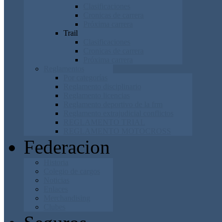
Clasificaciones
Cronicas de carrera
Próxima carrera
Trail
Clasificaciones
Cronicas de carrera
Próxima carrera
Reglamentos
Por categorías
Reglamento disciplinario
Reglamento licencias
Reglamento deportivo de la frm
Reglamento extrajudicial conflictos
REGLAMENTO TRIAL
REGLAMENTO MOTOCROSS
Federacion
Historia
Colegio de cargos
Noticias
Enlaces
Merchandising
Clubes