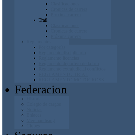
Clasificaciones
Cronicas de carrera
Próxima carrera
Trail
Clasificaciones
Cronicas de carrera
Próxima carrera
Reglamentos
Por categorías
Reglamento disciplinario
Reglamento licencias
Reglamento deportivo de la frm
Reglamento extrajudicial conflictos
REGLAMENTO TRIAL
REGLAMENTO MOTOCROSS
Federacion
Historia
Colegio de cargos
Noticias
Enlaces
Merchandising
Clubes