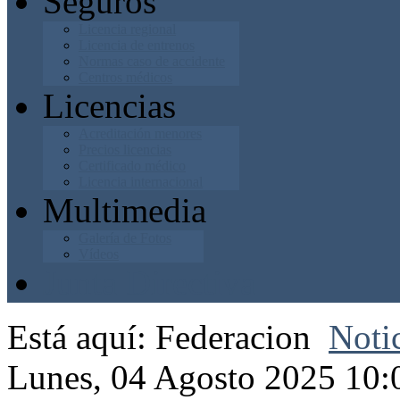
Seguros
Licencia regional
Licencia de entrenos
Normas caso de accidente
Centros médicos
Licencias
Acreditación menores
Precios licencias
Certificado médico
Licencia internacional
Multimedia
Galería de Fotos
Vídeos
Junta Directiva
Está aquí:
Federacion
Noti
Lunes, 04 Agosto 2025 10: