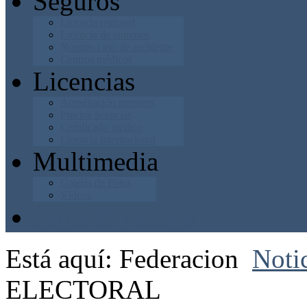
Seguros
Licencia regional
Licencia de entrenos
Normas caso de accidente
Centros médicos
Licencias
Acreditación menores
Precios licencias
Certificado médico
Licencia internacional
Multimedia
Galería de Fotos
Vídeos
Junta Directiva
Está aquí:
Federacion
Noti
ELECTORAL