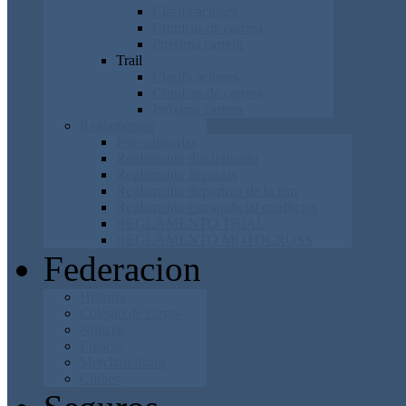
Clasificaciones
Cronicas de carrera
Próxima carrera
Trail
Clasificaciones
Cronicas de carrera
Próxima carrera
Reglamentos
Por categorías
Reglamento disciplinario
Reglamento licencias
Reglamento deportivo de la frm
Reglamento extrajudicial conflictos
REGLAMENTO TRIAL
REGLAMENTO MOTOCROSS
Federacion
Historia
Colegio de cargos
Noticias
Enlaces
Merchandising
Clubes