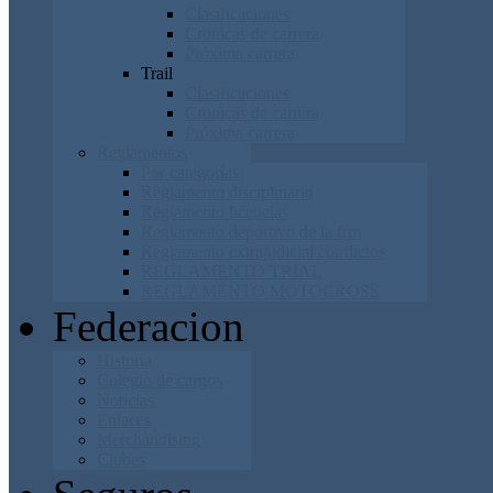
Clasificaciones
Cronicas de carrera
Próxima carrera
Trail
Clasificaciones
Cronicas de carrera
Próxima carrera
Reglamentos
Por categorías
Reglamento disciplinario
Reglamento licencias
Reglamento deportivo de la frm
Reglamento extrajudicial conflictos
REGLAMENTO TRIAL
REGLAMENTO MOTOCROSS
Federacion
Historia
Colegio de cargos
Noticias
Enlaces
Merchandising
Clubes