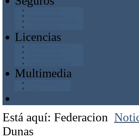
Seguros
Licencia regional
Licencia de entrenos
Normas caso de accidente
Centros médicos
Licencias
Acreditación menores
Precios licencias
Certificado médico
Licencia internacional
Multimedia
Galería de Fotos
Vídeos
Junta Directiva
Está aquí:
Federacion
Noti
Dunas