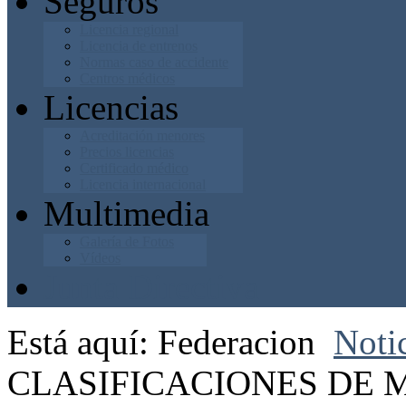
Seguros
Licencia regional
Licencia de entrenos
Normas caso de accidente
Centros médicos
Licencias
Acreditación menores
Precios licencias
Certificado médico
Licencia internacional
Multimedia
Galería de Fotos
Vídeos
Junta Directiva
Está aquí:
Federacion
Noti
CLASIFICACIONES DE 