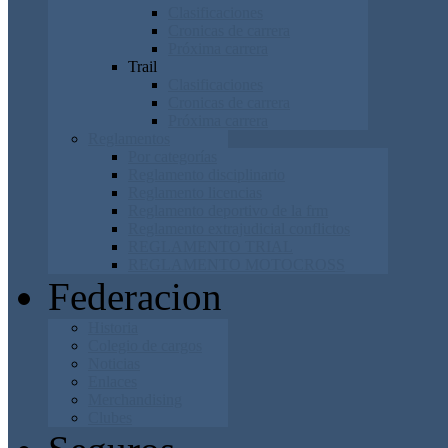
Clasificaciones
Cronicas de carrera
Próxima carrera
Trail
Clasificaciones
Cronicas de carrera
Próxima carrera
Reglamentos
Por categorías
Reglamento disciplinario
Reglamento licencias
Reglamento deportivo de la frm
Reglamento extrajudicial conflictos
REGLAMENTO TRIAL
REGLAMENTO MOTOCROSS
Federacion
Historia
Colegio de cargos
Noticias
Enlaces
Merchandising
Clubes