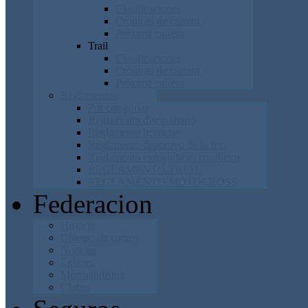
Clasificaciones
Cronicas de carrera
Próxima carrera
Trail
Clasificaciones
Cronicas de carrera
Próxima carrera
Reglamentos
Por categorías
Reglamento disciplinario
Reglamento licencias
Reglamento deportivo de la frm
Reglamento extrajudicial conflictos
REGLAMENTO TRIAL
REGLAMENTO MOTOCROSS
Federacion
Historia
Colegio de cargos
Noticias
Enlaces
Merchandising
Clubes