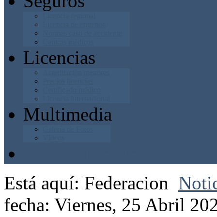
Seguros
Licencia regional
Licencia de entrenos
Normas caso de accidente
Centros médicos
Licencias
Acreditación menores
Precios licencias
Certificado médico
Licencia internacional
Multimedia
Galería de Fotos
Vídeos
Junta Directiva
Está aquí:
Federacion
Noti
fecha: Viernes, 25 Abril 20