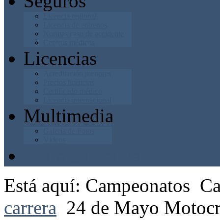
Seguros
Licencia regional
Licencia de entrenos
Normas caso de accidente
Centros médicos
Licencias
Acreditación menores
Precios licencias
Certificado médico
Licencia internacional
Multimedia
Galería de Fotos
Vídeos
Junta Directiva
Está aquí:
Campeonatos
Ca
carrera
24 de Mayo Moto