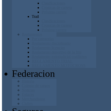
Clasificaciones
Cronicas de carrera
Próxima carrera
Trail
Clasificaciones
Cronicas de carrera
Próxima carrera
Reglamentos
Por categorías
Reglamento disciplinario
Reglamento licencias
Reglamento deportivo de la frm
Reglamento extrajudicial conflictos
REGLAMENTO TRIAL
REGLAMENTO MOTOCROSS
Federacion
Historia
Colegio de cargos
Noticias
Enlaces
Merchandising
Clubes