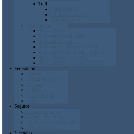
Trail
Clasificaciones
Cronicas de carrera
Próxima carrera
Reglamentos
Por categorías
Reglamento disciplinario
Reglamento licencias
Reglamento deportivo de la frm
Reglamento extrajudicial conflictos
REGLAMENTO TRIAL
REGLAMENTO MOTOCROSS
Federacion
Historia
Colegio de cargos
Noticias
Enlaces
Merchandising
Clubes
Seguros
Licencia regional
Licencia de entrenos
Normas caso de accidente
Centros médicos
Licencias