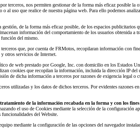
 por terceros, nos permiten gestionar de la forma más eficaz posible la o
do o al uso que realice de nuestra página web. Para ello podemos analiz
estión, de la forma más eficaz posible, de los espacios publicitarios q
s almacenan información del comportamiento de los usuarios obtenida a t
n función del mismo.
erceros que, por cuenta de FRMotos, recopilaran información con fines e
y otros servicios de Internet.
analítico de web prestado por Google, Inc. con domicilio en los Estado
ilizan cookies que recopilan la información, incluida la dirección IP de
sión de dicha información a terceros por razones de exigencia legal o 
eros utilizadas y los datos de dichos terceros. Por evidentes razones en
el tratamiento de la información recabada en la forma y con los fin
chazando el uso de Cookies mediante la selección de la configuración ap
s funcionalidades del Website.
u equipo mediante la configuración de las opciones del navegador instal