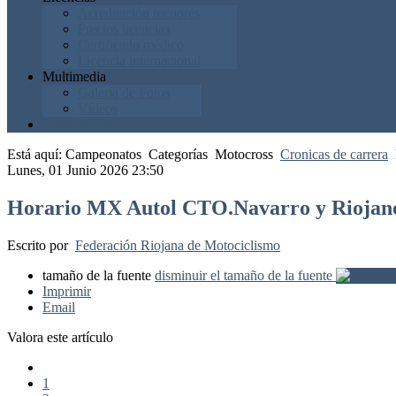
Acreditación menores
Precios licencias
Certificado médico
Licencia internacional
Multimedia
Galería de Fotos
Vídeos
Junta Directiva
Está aquí:
Campeonatos
Categorías
Motocross
Cronicas de carrera
Lunes, 01 Junio 2026 23:50
Horario MX Autol CTO.Navarro y Riojano
Escrito por
Federación Riojana de Motociclismo
tamaño de la fuente
disminuir el tamaño de la fuente
Imprimir
Email
Valora este artículo
1