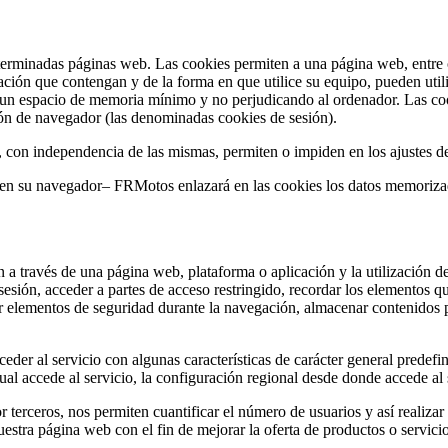
terminadas páginas web. Las cookies permiten a una página web, entre o
ción que contengan y de la forma en que utilice su equipo, pueden util
 un espacio de memoria mínimo y no perjudicando al ordenador. Las coo
sión de navegador (las denominadas cookies de sesión).
, con independencia de las mismas, permiten o impiden en los ajustes d
s en su navegador– FRMotos enlazará en las cookies los datos memoriz
 a través de una página web, plataforma o aplicación y la utilización de
a sesión, acceder a partes de acceso restringido, recordar los elementos 
lizar elementos de seguridad durante la navegación, almacenar contenidos 
der al servicio con algunas características de carácter general predefini
al accede al servicio, la configuración regional desde donde accede al s
 terceros, nos permiten cuantificar el número de usuarios y así realizar 
nuestra página web con el fin de mejorar la oferta de productos o servici