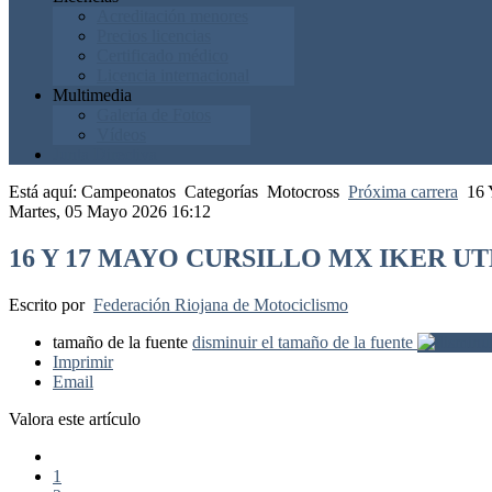
Acreditación menores
Precios licencias
Certificado médico
Licencia internacional
Multimedia
Galería de Fotos
Vídeos
Junta Directiva
Está aquí:
Campeonatos
Categorías
Motocross
Próxima carrera
16
Martes, 05 Mayo 2026 16:12
16 Y 17 MAYO CURSILLO MX IKER U
Escrito por
Federación Riojana de Motociclismo
tamaño de la fuente
disminuir el tamaño de la fuente
Imprimir
Email
Valora este artículo
1