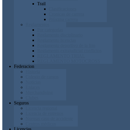
Trail
Clasificaciones
Cronicas de carrera
Próxima carrera
Reglamentos
Por categorías
Reglamento disciplinario
Reglamento licencias
Reglamento deportivo de la frm
Reglamento extrajudicial conflictos
REGLAMENTO TRIAL
REGLAMENTO MOTOCROSS
Federacion
Historia
Colegio de cargos
Noticias
Enlaces
Merchandising
Clubes
Seguros
Licencia regional
Licencia de entrenos
Normas caso de accidente
Centros médicos
Licencias