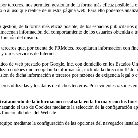
 por terceros, nos permiten gestionar de la forma más eficaz posible la o
do o al uso que realice de nuestra página web. Para ello podemos analiz
estión, de la forma más eficaz posible, de los espacios publicitarios q
s almacenan información del comportamiento de los usuarios obtenida a t
n función del mismo.
erceros que, por cuenta de FRMotos, recopilaran información con fines e
y otros servicios de Internet.
analítico de web prestado por Google, Inc. con domicilio en los Estado
ilizan cookies que recopilan la información, incluida la dirección IP de
sión de dicha información a terceros por razones de exigencia legal o 
eros utilizadas y los datos de dichos terceros. Por evidentes razones en
el tratamiento de la información recabada en la forma y con los fin
chazando el uso de Cookies mediante la selección de la configuración ap
s funcionalidades del Website.
u equipo mediante la configuración de las opciones del navegador instal