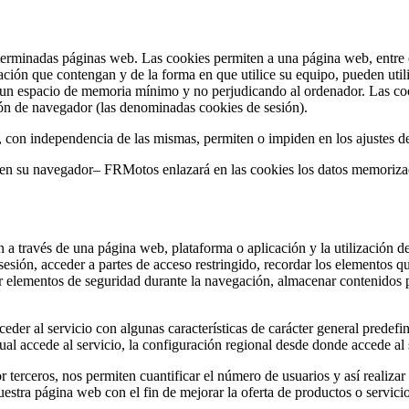
terminadas páginas web. Las cookies permiten a una página web, entre o
ción que contengan y de la forma en que utilice su equipo, pueden util
 un espacio de memoria mínimo y no perjudicando al ordenador. Las coo
sión de navegador (las denominadas cookies de sesión).
, con independencia de las mismas, permiten o impiden en los ajustes d
s en su navegador– FRMotos enlazará en las cookies los datos memoriz
 a través de una página web, plataforma o aplicación y la utilización de
a sesión, acceder a partes de acceso restringido, recordar los elementos 
lizar elementos de seguridad durante la navegación, almacenar contenidos 
der al servicio con algunas características de carácter general predefini
al accede al servicio, la configuración regional desde donde accede al s
 terceros, nos permiten cuantificar el número de usuarios y así realizar 
nuestra página web con el fin de mejorar la oferta de productos o servici