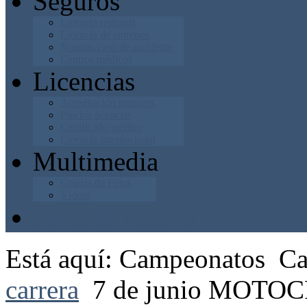
Seguros
Licencia regional
Licencia de entrenos
Normas caso de accidente
Centros médicos
Licencias
Acreditación menores
Precios licencias
Certificado médico
Licencia internacional
Multimedia
Galería de Fotos
Vídeos
Junta Directiva
Está aquí:
Campeonatos
Ca
carrera
7 de junio MOTOC