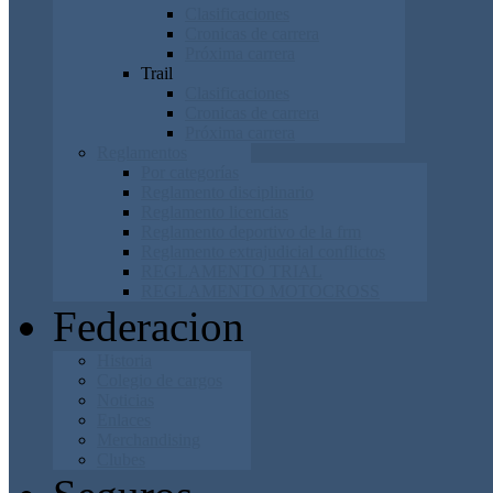
Clasificaciones
Cronicas de carrera
Próxima carrera
Trail
Clasificaciones
Cronicas de carrera
Próxima carrera
Reglamentos
Por categorías
Reglamento disciplinario
Reglamento licencias
Reglamento deportivo de la frm
Reglamento extrajudicial conflictos
REGLAMENTO TRIAL
REGLAMENTO MOTOCROSS
Federacion
Historia
Colegio de cargos
Noticias
Enlaces
Merchandising
Clubes