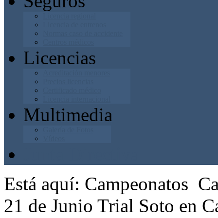
Seguros
Licencia regional
Licencia de entrenos
Normas caso de accidente
Centros médicos
Licencias
Acreditación menores
Precios licencias
Certificado médico
Licencia internacional
Multimedia
Galería de Fotos
Vídeos
Junta Directiva
Está aquí:
Campeonatos
Ca
21 de Junio Trial Soto en 