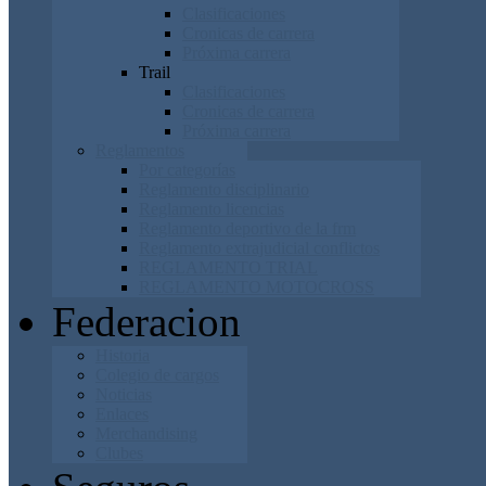
Clasificaciones
Cronicas de carrera
Próxima carrera
Trail
Clasificaciones
Cronicas de carrera
Próxima carrera
Reglamentos
Por categorías
Reglamento disciplinario
Reglamento licencias
Reglamento deportivo de la frm
Reglamento extrajudicial conflictos
REGLAMENTO TRIAL
REGLAMENTO MOTOCROSS
Federacion
Historia
Colegio de cargos
Noticias
Enlaces
Merchandising
Clubes