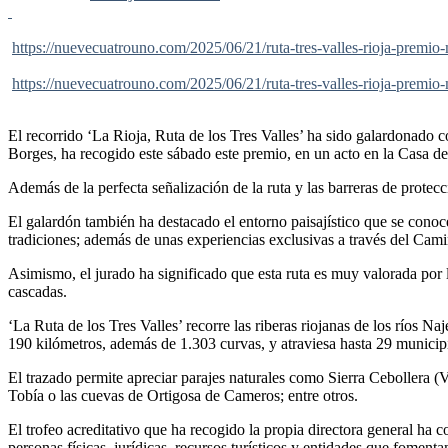
https://nuevecuatrouno.com/2025/06/21/ruta-tres-valles-rioja-premio
https://nuevecuatrouno.com/2025/06/21/ruta-tres-valles-rioja-premio
El recorrido ‘La Rioja, Ruta de los Tres Valles’ ha sido galardonado
Borges, ha recogido este sábado este premio, en un acto en la Casa d
Además de la perfecta señalización de la ruta y las barreras de protecci
El galardón también ha destacado el entorno paisajístico que se conoce 
tradiciones; además de unas experiencias exclusivas a través del Cam
Asimismo, el jurado ha significado que esta ruta es muy valorada por l
cascadas.
‘La Ruta de los Tres Valles’ recorre las riberas riojanas de los ríos Na
190 kilómetros, además de 1.303 curvas, y atraviesa hasta 29 municipi
El trazado permite apreciar parajes naturales como Sierra Cebollera 
Tobía o las cuevas de Ortigosa de Cameros; entre otros.
El trofeo acreditativo que ha recogido la propia directora general ha
personas físicas, jurídicas, recursos turísticos y entidades que foment