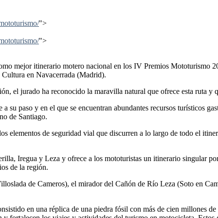
-mototurismo/
">
-mototurismo/
">
 como mejor itinerario motero nacional en los IV Premios Mototurismo 20
e Cultura en Navacerrada (Madrid).
ón, el jurado ha reconocido la maravilla natural que ofrece esta ruta y q
a su paso y en el que se encuentran abundantes recursos turísticos gastr
ino de Santiago.
os elementos de seguridad vial que discurren a lo largo de todo el itine
jerilla, Iregua y Leza y ofrece a los mototuristas un itinerario singular 
os de la región.
(Villoslada de Cameros), el mirador del Cañón de Río Leza (Soto en Cam
 consistido en una réplica de una piedra fósil con más de cien millones
an y fortalecen los viajes y actividades del turismo en motocicleta. Est