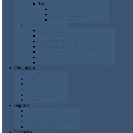
Trail
Clasificaciones
Cronicas de carrera
Próxima carrera
Reglamentos
Por categorías
Reglamento disciplinario
Reglamento licencias
Reglamento deportivo de la frm
Reglamento extrajudicial conflictos
REGLAMENTO TRIAL
REGLAMENTO MOTOCROSS
Federacion
Historia
Colegio de cargos
Noticias
Enlaces
Merchandising
Clubes
Seguros
Licencia regional
Licencia de entrenos
Normas caso de accidente
Centros médicos
Licencias