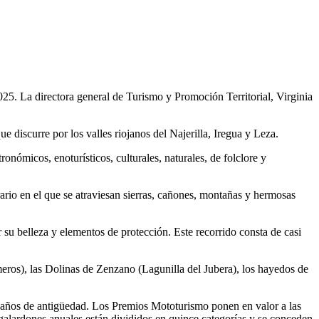
25. La directora general de Turismo y Promoción Territorial, Virginia
ue discurre por los valles riojanos del Najerilla, Iregua y Leza.
onómicos, enoturísticos, culturales, naturales, de folclore y
rario en el que se atraviesan sierras, cañones, montañas y hermosas
por su belleza y elementos de protección. Este recorrido consta de casi
eros), las Dolinas de Zenzano (Lagunilla del Jubera), los hayedos de
 de años de antigüedad. Los Premios Mototurismo ponen en valor a las
os galardones anuales están divididos en quince categorías y se conceden