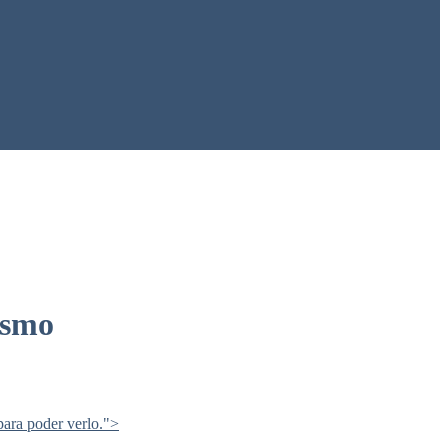
ismo
para poder verlo.
">