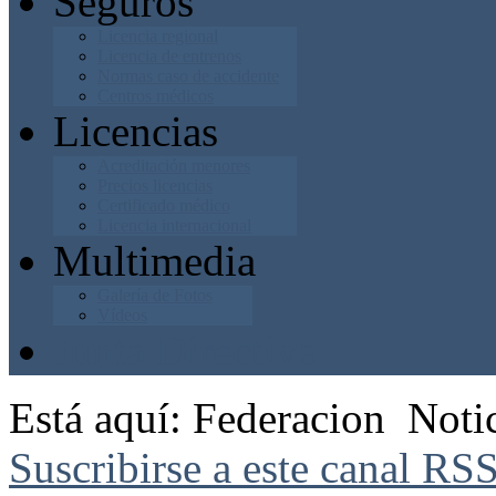
Seguros
Licencia regional
Licencia de entrenos
Normas caso de accidente
Centros médicos
Licencias
Acreditación menores
Precios licencias
Certificado médico
Licencia internacional
Multimedia
Galería de Fotos
Vídeos
Junta Directiva
Está aquí:
Federacion
Noti
Suscribirse a este canal RS