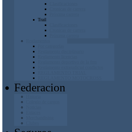
Clasificaciones
Cronicas de carrera
Próxima carrera
Trail
Clasificaciones
Cronicas de carrera
Próxima carrera
Reglamentos
Por categorías
Reglamento disciplinario
Reglamento licencias
Reglamento deportivo de la frm
Reglamento extrajudicial conflictos
REGLAMENTO TRIAL
REGLAMENTO MOTOCROSS
Federacion
Historia
Colegio de cargos
Noticias
Enlaces
Merchandising
Clubes