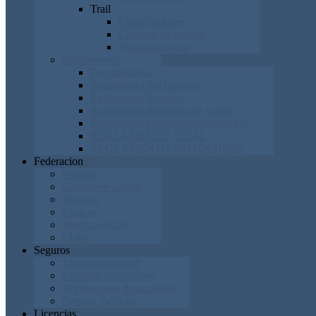
Trail
Clasificaciones
Cronicas de carrera
Próxima carrera
Reglamentos
Por categorías
Reglamento disciplinario
Reglamento licencias
Reglamento deportivo de la frm
Reglamento extrajudicial conflictos
REGLAMENTO TRIAL
REGLAMENTO MOTOCROSS
Federacion
Historia
Colegio de cargos
Noticias
Enlaces
Merchandising
Clubes
Seguros
Licencia regional
Licencia de entrenos
Normas caso de accidente
Centros médicos
Licencias