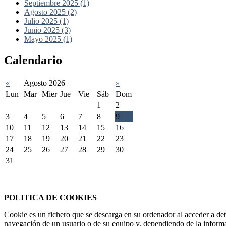
Septiembre 2025 (1)
Agosto 2025 (2)
Julio 2025 (1)
Junio 2025 (3)
Mayo 2025 (1)
Calendario
«
Agosto 2026
»
Lun
Mar
Mier
Jue
Vie
Sáb
Dom
1
2
3
4
5
6
7
8
9
10
11
12
13
14
15
16
17
18
19
20
21
22
23
24
25
26
27
28
29
30
31
Federación Riojana de Motociclismo
www.frmotos.com 2023
POLITICA DE COOKIES
Cookie es un fichero que se descarga en su ordenador al acceder a de
navegación de un usuario o de su equipo y, dependiendo de la informa