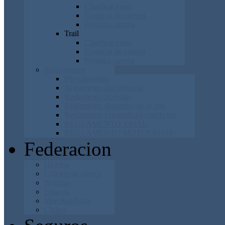
Clasificaciones
Cronicas de carrera
Próxima carrera
Trail
Clasificaciones
Cronicas de carrera
Próxima carrera
Reglamentos
Por categorías
Reglamento disciplinario
Reglamento licencias
Reglamento deportivo de la frm
Reglamento extrajudicial conflictos
REGLAMENTO TRIAL
REGLAMENTO MOTOCROSS
Federacion
Historia
Colegio de cargos
Noticias
Enlaces
Merchandising
Clubes