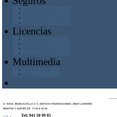
Seguros
Licencia regional
Licencia de entrenos
Normas caso de accidente
Centros médicos
Licencias
Acreditación menores
Precios licencias
Certificado médico
Licencia internacional
Multimedia
Galería de Fotos
Vídeos
Junta Directiva
ZO
C/ AVDA. MONCALVILLO nº 2, EDIFICIO FEDERACIONES. 26007-LOGROÑO
MARTES Y JUEVES DE 17.00 A 20.30
Tel: 941 50 99 05